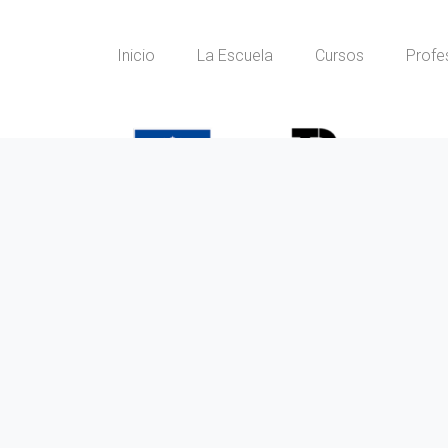
Inicio
La Escuela
Cursos
Profe
ESCUELA DE PROTOCOLO DE MURCIA, S.L. Todo