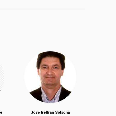
te
José Beltrán Solsona
Trini M